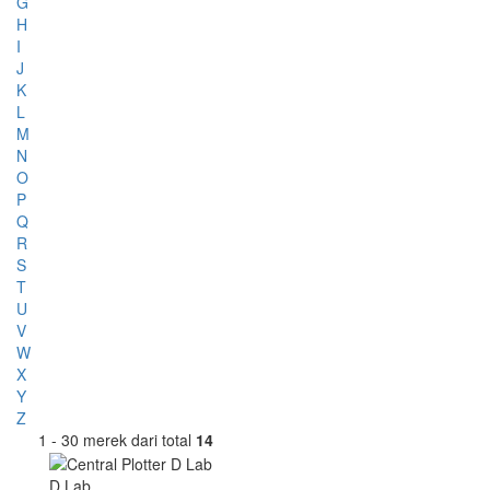
G
H
I
J
K
L
M
N
O
P
Q
R
S
T
U
V
W
X
Y
Z
1 - 30 merek dari total
14
D Lab