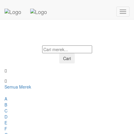
Mohon menunggu...
Cari
Semua Merek
A
B
C
D
E
F