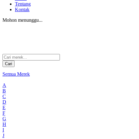
Tentang
Kontak
Mohon menunggu...
Cari
Semua Merek
A
B
C
D
E
F
G
H
I
J