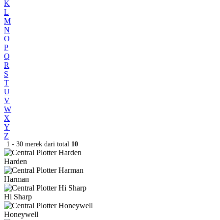
K
L
M
N
O
P
Q
R
S
T
U
V
W
X
Y
Z
1 - 30 merek dari total
10
Harden
Harman
Hi Sharp
Honeywell