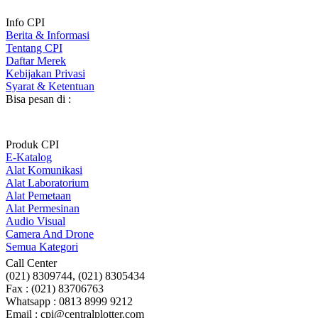
Info CPI
Berita & Informasi
Tentang CPI
Daftar Merek
Kebijakan Privasi
Syarat & Ketentuan
Bisa pesan di :
Produk CPI
E-Katalog
Alat Komunikasi
Alat Laboratorium
Alat Pemetaan
Alat Permesinan
Audio Visual
Camera And Drone
Semua Kategori
Call Center
(021) 8309744, (021) 8305434
Fax : (021) 83706763
Whatsapp : 0813 8999 9212
Email : cpi@centralplotter.com