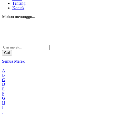
Tentang
Kontak
Mohon menunggu...
Cari
Semua Merek
A
B
C
D
E
F
G
H
I
J