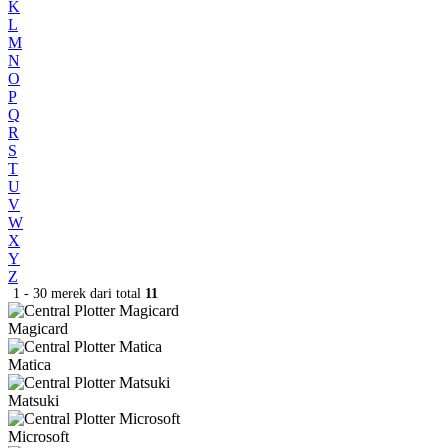
K
L
M
N
O
P
Q
R
S
T
U
V
W
X
Y
Z
1 - 30 merek dari total
11
Magicard
Matica
Matsuki
Microsoft