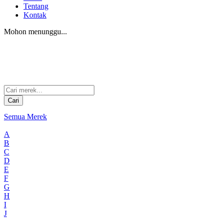
Tentang
Kontak
Mohon menunggu...
Cari
Semua Merek
A
B
C
D
E
F
G
H
I
J