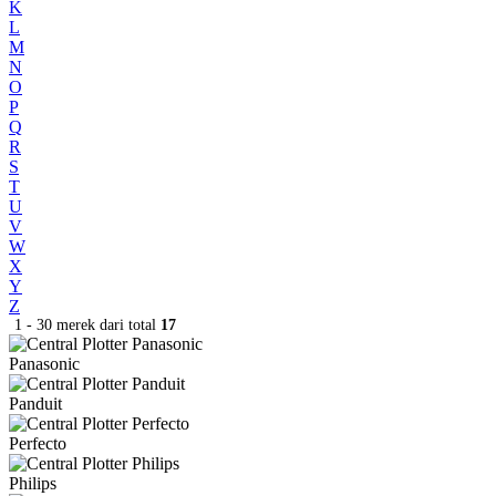
K
L
M
N
O
P
Q
R
S
T
U
V
W
X
Y
Z
1 - 30 merek dari total
17
Panasonic
Panduit
Perfecto
Philips