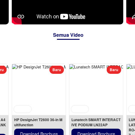
Semua Video
ru
Baru
Baru
 A4
HP DesignJet T2600 36-in M
Lunatech SMART INTERACT
LU
ANK 
ultifunction
IVE PODIUM LN22AP
LAT
RO-
Download Brochure
Download Brochure
7 