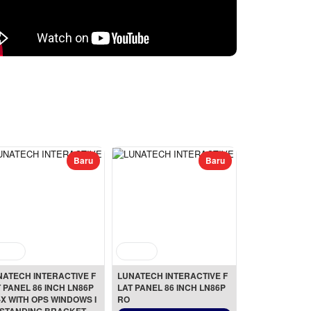
Baru
Baru
NATECH INTERACTIVE F
LUNATECH INTERACTIVE F
 PANEL 86 INCH LN86P
LAT PANEL 86 INCH LN86P
X WITH OPS WINDOWS I
RO
+ STANDING BRACKET