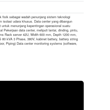
 fisik sebagai wadah penunjang sistem teknologi
m isolasi udara khusus. Data center yang dibangun
sat untuk menunjang kepentingan operasional suatu
 Pekerjaan data center, meliputi lantai, dinding, pintu,
tems Rack server 42U, Width 600 mm, Depth 1200 mm,
0 kVA 3 Phase, 380V, kabinet battery, battery string
r, Piping) Data center monitoring systems (software,