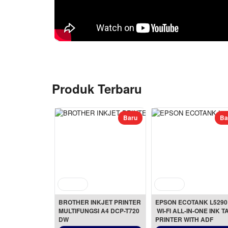
Produk Terbaru
Baru
Ba
BROTHER INKJET PRINTER 
EPSON ECOTANK L5290
MULTIFUNGSI A4 DCP-T720
 WI-FI ALL-IN-ONE INK T
DW
PRINTER WITH ADF