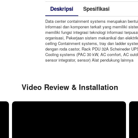
Deskripsi
Spesifikasi
Data center containment systems merupakan bentuk
informasi dan komponen terkait yang memiliki siste
memiliki fungsi integrasi teknologi informasi terpu
organisasi, Pekerjaan sistem mekanikal dan elektrikal
ceiling Containment systems, tray dan ladder sys
dengan roda castor, Rack PDU 32A Scheineder UPS 8
Cooling systems (PAC 30 kW, AC comfort, AC outdoo
sensor integrator, sensor) Alat pendukung lainnya
Video Review & Installation