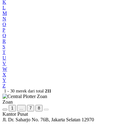
K
L
M
N
O
P
Q
R
S
T
U
V
W
X
Y
Z
1 - 30 merek dari total
211
Zoan
1
...
7
8
Kantor Pusat
Jl. Dr. Saharjo No. 76B, Jakarta Selatan 12970