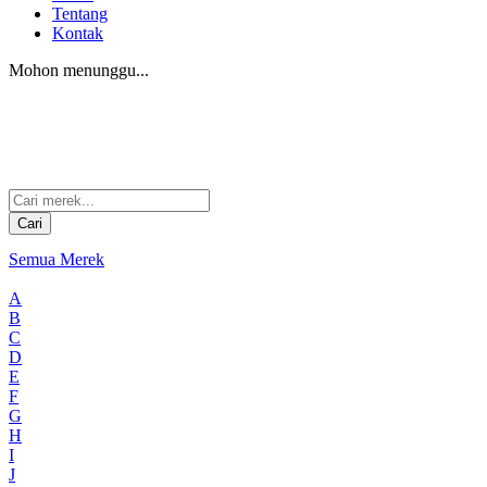
Tentang
Kontak
Mohon menunggu...
Cari
Semua Merek
A
B
C
D
E
F
G
H
I
J